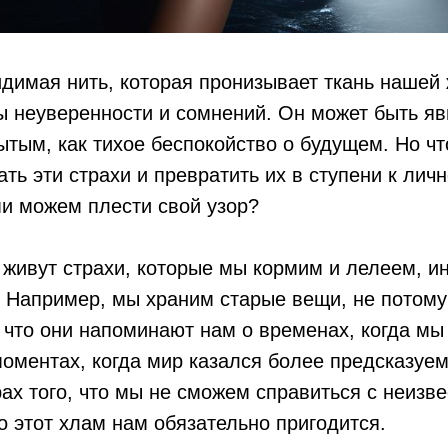
идимая нить, которая пронизывает ткань нашей 
 неуверенности и сомнений. Он может быть яв
ытым, как тихое беспокойство о будущем. Но ч
ть эти страхи и превратить их в ступени к лич
и можем плести свой узор?
 живут страхи, которые мы кормим и лелеем, и
. Например, мы храним старые вещи, не потому
 что они напоминают нам о временах, когда м
моментах, когда мир казался более предсказуе
рах того, что мы не сможем справиться с неизв
то этот хлам нам обязательно пригодится.