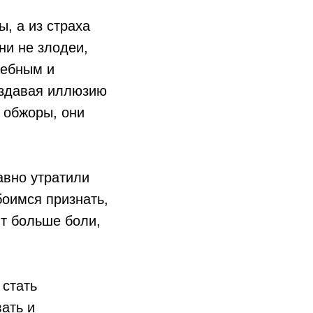
, а из страха
ни не злодеи,
дебным и
оздавая иллюзию
е обжоры, они
авно утратили
боимся признать,
ит больше боли,
 стать
ать и