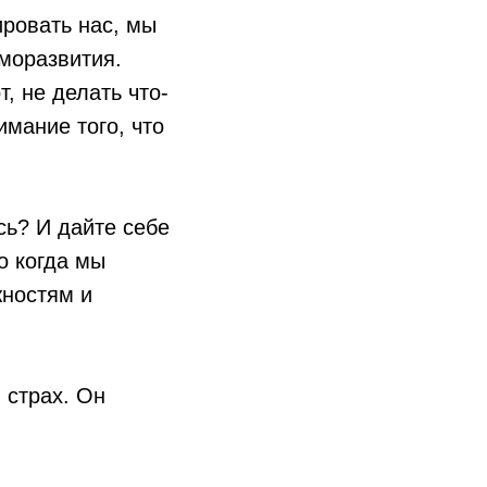
ировать нас, мы
моразвития.
, не делать что-
имание того, что
сь? И дайте себе
о когда мы
жностям и
 страх. Он