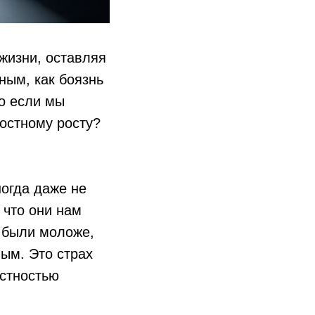
жизни, оставляя
ным, как боязнь
то если мы
ностному росту?
ногда даже не
 что они нам
ы были моложе,
мым. Это страх
естностью